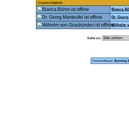
Gruppenmitglieder
Bianca B
Dr. Georg
Wilhelm 
Gehe zu:
Forensoftware:
Burning B