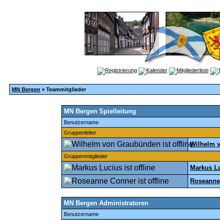
MN Bergen
» Teammitglieder
MN Bergen Spielleitung
Benutzername
Gruppenleiter
Wilhelm 
Gruppenmitglieder
Markus L
Roseanne
MN Bergen Administratoren
Benutzername