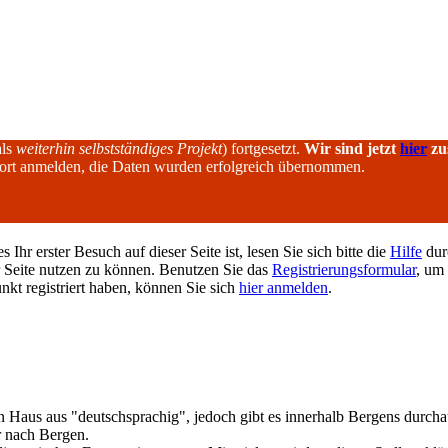
als
weiterhin selbstständiges Projekt
) fortgesetzt.
Wir sind jetzt
hier
zu
dort anmelden, die Daten wurden erfolgreich übernommen.
hr erster Besuch auf dieser Seite ist, lesen Sie sich bitte die
Hilfe
durc
er Seite nutzen zu können. Benutzen Sie das
Registrierungsformular
, um 
unkt registriert haben, können Sie sich
hier anmelden
.
n Haus aus "deutschsprachig", jedoch gibt es innerhalb Bergens durch
er nach Bergen.