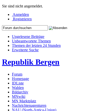
Sie sind nicht angemeldet.
Anmelden
Registrieren
Ungelesene Beiträge
Unbeantwortete Themen
Themen der letzten 24 Stunden
Erweiterte Suche
Republik Bergen
Forum
Homepage
IDListe
Wahlen
Bildarchiv
MNwiki
MN Marktplatz
Nachrichtenagenturen
NAU (North-Antica-Union)