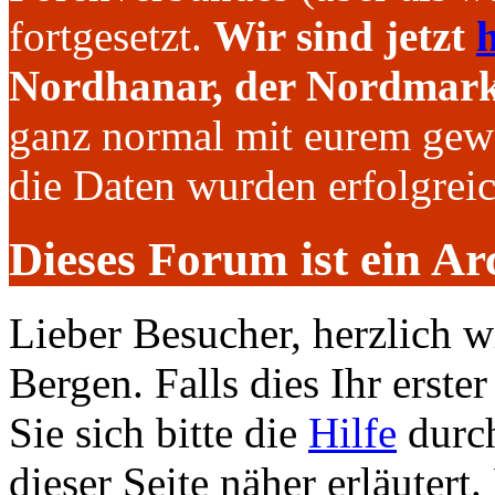
fortgesetzt.
Wir sind jetzt
h
Nordhanar, der Nordmark 
ganz normal mit eurem gew
die Daten wurden erfolgre
Dieses Forum ist ein Ar
Lieber Besucher, herzlich 
Bergen. Falls dies Ihr erster
Sie sich bitte die
Hilfe
durch
dieser Seite näher erläutert