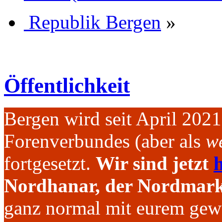
Republik Bergen
»
Öffentlichkeit
Bergen wird seit April 202
Forenverbundes (aber als
we
fortgesetzt.
Wir sind jetzt
h
Nordhanar, der Nordmark 
ganz normal mit eurem gew