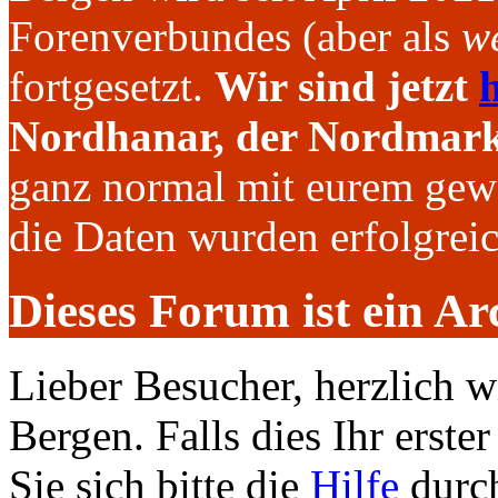
Forenverbundes (aber als
we
fortgesetzt.
Wir sind jetzt
h
Nordhanar, der Nordmark 
ganz normal mit eurem gew
die Daten wurden erfolgre
Dieses Forum ist ein Ar
Lieber Besucher, herzlich 
Bergen. Falls dies Ihr erster
Sie sich bitte die
Hilfe
durch