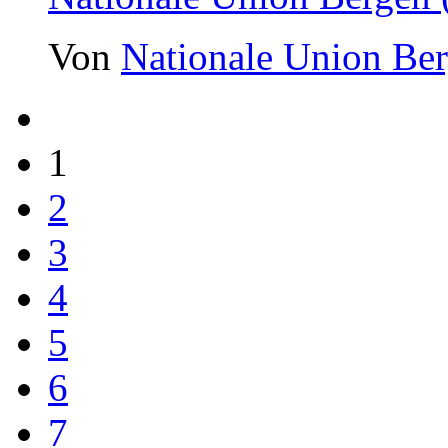
Von
Nationale Union Be
1
2
3
4
5
6
7