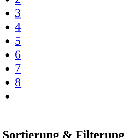
3
4
5
6
7
8
Sortierung & Filterung