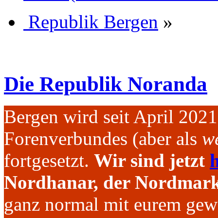
Republik Bergen
»
Die Republik Noranda
Bergen wird seit April 202
Forenverbundes (aber als
we
fortgesetzt.
Wir sind jetzt
h
Nordhanar, der Nordmark 
ganz normal mit eurem gew