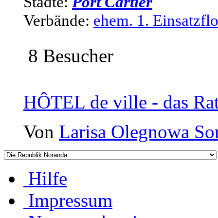
Städte:
Port Cartier
Verbände:
ehem. 1. Einsatzflot
8 Besucher
HÔTEL de ville - das Ra
Von
Larisa Olegnowa So
Hilfe
Impressum