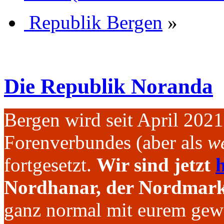
Republik Bergen
»
Die Republik Noranda
Bergen wird seit April 202
Forenverbundes (aber als
we
fortgesetzt.
Wir sind jetzt
h
Nordhanar, der Nordmark 
ganz normal mit eurem gew