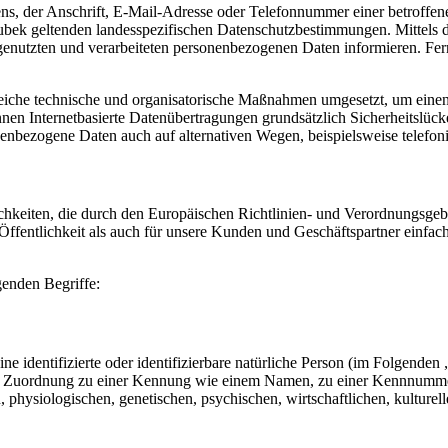
, der Anschrift, E-Mail-Adresse oder Telefonnummer einer betroffenen
bek geltenden landesspezifischen Datenschutzbestimmungen. Mittels 
enutzten und verarbeiteten personenbezogenen Daten informieren. Fern
reiche technische und organisatorische Maßnahmen umgesetzt, um einen 
en Internetbasierte Datenübertragungen grundsätzlich Sicherheitslücke
nenbezogene Daten auch auf alternativen Wegen, beispielsweise telefoni
ichkeiten, die durch den Europäischen Richtlinien- und Verordnungs
ffentlichkeit als auch für unsere Kunden und Geschäftspartner einfach
genden Begriffe:
e identifizierte oder identifizierbare natürliche Person (im Folgenden „
tels Zuordnung zu einer Kennung wie einem Namen, zu einer Kennnumme
siologischen, genetischen, psychischen, wirtschaftlichen, kulturellen o