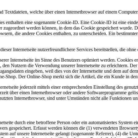
d Textdateien, welche über einen Internetbrowser auf einem Computer
es enthalten eine sogenannte Cookie-ID. Eine Cookie-ID ist eine einde
r zugeordnet werden können, in dem das Cookie gespeichert wurde. Die
owsern, die andere Cookies enthalten, zu unterscheiden. Ein bestimmte
ser Internetseite nutzerfreundlichere Services bereitstellen, die ohn
erer Internetseite im Sinne des Benutzers optimiert werden. Cookies er
 den Nutzern die Verwendung unserer Internetseite zu erleichtern. Der 
ne Zugangsdaten eingeben, weil dies von der Internetseite und dem au
ne-Shop. Der Online-Shop merkt sich die Artikel, die ein Kunde in den 
rnetseite jederzeit mittels einer entsprechenden Einstellung des genu
erzeit über einen Internetbrowser oder andere Softwareprogramme gelösc
utzten Internetbrowser, sind unter Umständen nicht alle Funktionen uns
rnetseite durch eine betroffene Person oder ein automatisiertes System
rvers gespeichert. Erfasst werden können die (1) verwendeten Browser
ystem auf unsere Internetseite gelangt (sogenannte Referrer), (4) die U