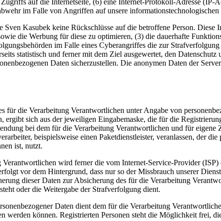
Zugriffs auf die Internetseite, (6) eine Internet-Protokoll-Adresse (IP-
abwehr im Falle von Angriffen auf unsere informationstechnologischen
e Sven Kasubek keine Rückschlüsse auf die betroffene Person. Diese In
ite sowie die Werbung für diese zu optimieren, (3) die dauerhafte Funkt
rfolgungsbehörden im Falle eines Cyberangriffes die zur Strafverfolgu
eits statistisch und ferner mit dem Ziel ausgewertet, den Datenschut
ersonenbezogenen Daten sicherzustellen. Die anonymen Daten der Server
te des für die Verarbeitung Verantwortlichen unter Angabe von persone
n, ergibt sich aus der jeweiligen Eingabemaske, die für die Registrier
endung bei dem für die Verarbeitung Verantwortlichen und für eigene 
arbeiter, beispielsweise einen Paketdienstleister, veranlassen, der die
en ist, nutzt.
ung Verantwortlichen wird ferner die vom Internet-Service-Provider (IS
erfolgt vor dem Hintergrund, dass nur so der Missbrauch unserer Diens
herung dieser Daten zur Absicherung des für die Verarbeitung Verantwor
esteht oder die Weitergabe der Strafverfolgung dient.
ersonenbezogener Daten dient dem für die Verarbeitung Verantwortliche
ten werden können. Registrierten Personen steht die Möglichkeit frei,