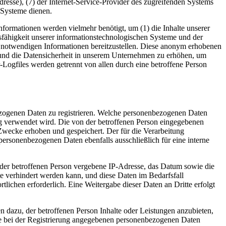
Adresse), (7) der Internet-Service-Provider des zugreifenden Systems
 Systeme dienen.
formationen werden vielmehr benötigt, um (1) die Inhalte unserer
ionsfähigkeit unserer informationstechnologischen Systeme und der
ng notwendigen Informationen bereitzustellen. Diese anonym erhobenen
z und die Datensicherheit in unserem Unternehmen zu erhöhen, um
-Logfiles werden getrennt von allen durch eine betroffene Person
nbezogenen Daten zu registrieren. Welche personenbezogenen Daten
ung verwendet wird. Die von der betroffenen Person eingegebenen
Zwecke erhoben und gespeichert. Der für die Verarbeitung
 personenbezogenen Daten ebenfalls ausschließlich für eine interne
P) der betroffenen Person vergebene IP-Adresse, das Datum sowie die
te verhindert werden kann, und diese Daten im Bedarfsfall
tlichen erforderlich. Eine Weitergabe dieser Daten an Dritte erfolgt
n dazu, der betroffenen Person Inhalte oder Leistungen anzubieten,
 die bei der Registrierung angegebenen personenbezogenen Daten