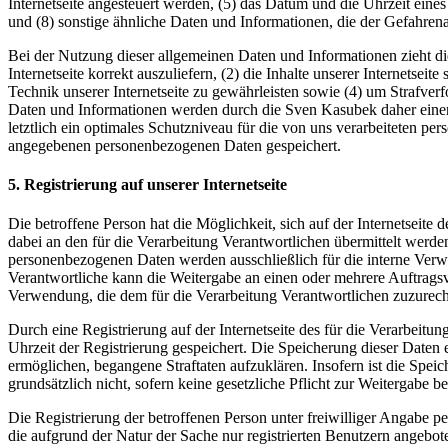
Internetseite angesteuert werden, (5) das Datum und die Uhrzeit eines 
und (8) sonstige ähnliche Daten und Informationen, die der Gefahren
Bei der Nutzung dieser allgemeinen Daten und Informationen zieht di
Internetseite korrekt auszuliefern, (2) die Inhalte unserer Internetse
Technik unserer Internetseite zu gewährleisten sowie (4) um Strafve
Daten und Informationen werden durch die Sven Kasubek daher einers
letztlich ein optimales Schutzniveau für die von uns verarbeiteten p
angegebenen personenbezogenen Daten gespeichert.
5. Registrierung auf unserer Internetseite
Die betroffene Person hat die Möglichkeit, sich auf der Internetsei
dabei an den für die Verarbeitung Verantwortlichen übermittelt werde
personenbezogenen Daten werden ausschließlich für die interne Verw
Verantwortliche kann die Weitergabe an einen oder mehrere Auftragsver
Verwendung, die dem für die Verarbeitung Verantwortlichen zuzurechn
Durch eine Registrierung auf der Internetseite des für die Verarbeit
Uhrzeit der Registrierung gespeichert. Die Speicherung dieser Daten 
ermöglichen, begangene Straftaten aufzuklären. Insofern ist die Speic
grundsätzlich nicht, sofern keine gesetzliche Pflicht zur Weitergabe b
Die Registrierung der betroffenen Person unter freiwilliger Angabe p
die aufgrund der Natur der Sache nur registrierten Benutzern angebo