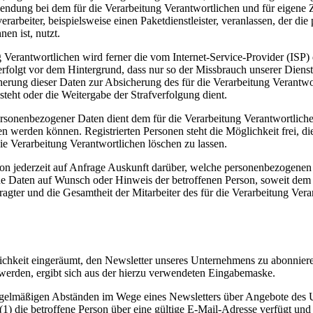
endung bei dem für die Verarbeitung Verantwortlichen und für eigene 
arbeiter, beispielsweise einen Paketdienstleister, veranlassen, der die
en ist, nutzt.
ung Verantwortlichen wird ferner die vom Internet-Service-Provider (IS
erfolgt vor dem Hintergrund, dass nur so der Missbrauch unserer Diens
herung dieser Daten zur Absicherung des für die Verarbeitung Verantwor
esteht oder die Weitergabe der Strafverfolgung dient.
ersonenbezogener Daten dient dem für die Verarbeitung Verantwortliche
ten werden können. Registrierten Personen steht die Möglichkeit frei,
ie Verarbeitung Verantwortlichen löschen zu lassen.
rson jederzeit auf Anfrage Auskunft darüber, welche personenbezogenen 
ene Daten auf Wunsch oder Hinweis der betroffenen Person, soweit dem
agter und die Gesamtheit der Mitarbeiter des für die Verarbeitung Ve
lichkeit eingeräumt, den Newsletter unseres Unternehmens zu abonnier
 werden, ergibt sich aus der hierzu verwendeten Eingabemaske.
regelmäßigen Abständen im Wege eines Newsletters über Angebote des
 die betroffene Person über eine gültige E-Mail-Adresse verfügt und (2