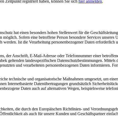
ren Zeitpunkt registriert haben, können Sie sich
hier anmelden
.
nschutz hat einen besonders hohen Stellenwert für die Geschäftsleitun
 möglich. Sofern eine betroffene Person besondere Services unseres 
 werden. Ist die Verarbeitung personenbezogener Daten erforderlich un
, der Anschrift, E-Mail-Adresse oder Telefonnummer einer betroffenen
bek geltenden landesspezifischen Datenschutzbestimmungen. Mittels 
enutzten und verarbeiteten personenbezogenen Daten informieren. Fern
reiche technische und organisatorische Maßnahmen umgesetzt, um einen 
en Internetbasierte Datenübertragungen grundsätzlich Sicherheitslücke
nenbezogene Daten auch auf alternativen Wegen, beispielsweise telefoni
ichkeiten, die durch den Europäischen Richtlinien- und Verordnungs
ffentlichkeit als auch für unsere Kunden und Geschäftspartner einfach