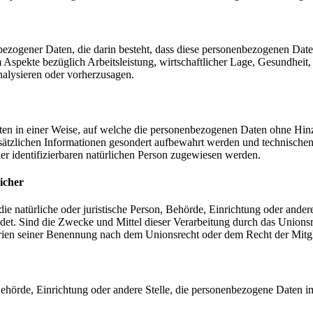
nenbezogener Daten, die darin besteht, dass diese personenbezogenen Da
Aspekte bezüglich Arbeitsleistung, wirtschaftlicher Lage, Gesundheit, p
nalysieren oder vorherzusagen.
en in einer Weise, auf welche die personenbezogenen Daten ohne Hinzu
sätzlichen Informationen gesondert aufbewahrt werden und technischen
der identifizierbaren natürlichen Person zugewiesen werden.
icher
 die natürliche oder juristische Person, Behörde, Einrichtung oder ande
et. Sind die Zwecke und Mittel dieser Verarbeitung durch das Unionsr
rien seiner Benennung nach dem Unionsrecht oder dem Recht der Mitg
, Behörde, Einrichtung oder andere Stelle, die personenbezogene Daten i