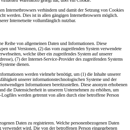
virtuellen Warenkorb gelegt hat, über ein Cookie.
tzten Internetbrowsers verhindern und damit der Setzung von Cookies
ht werden. Dies ist in allen gängigen Internetbrowsern möglich.
erer Internetseite vollumfänglich nutzbar.
 eine Reihe von allgemeinen Daten und Informationen. Diese
typen und Versionen, (2) das vom zugreifenden System verwendete
nterwebseiten, welche über ein zugreifendes System auf unserer
Adresse), (7) der Internet-Service-Provider des zugreifenden Systems
 Systeme dienen.
formationen werden vielmehr benötigt, um (1) die Inhalte unserer
ionsfähigkeit unserer informationstechnologischen Systeme und der
ng notwendigen Informationen bereitzustellen. Diese anonym erhobenen
z und die Datensicherheit in unserem Unternehmen zu erhöhen, um
-Logfiles werden getrennt von allen durch eine betroffene Person
nbezogenen Daten zu registrieren. Welche personenbezogenen Daten
ung verwendet wird. Die von der betroffenen Person eingegebenen