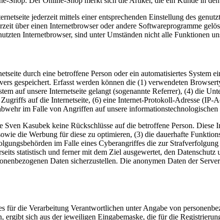
ne-Shop. Der Online-Shop merkt sich die Artikel, die ein Kunde in den 
rnetseite jederzeit mittels einer entsprechenden Einstellung des genu
erzeit über einen Internetbrowser oder andere Softwareprogramme gelösc
utzten Internetbrowser, sind unter Umständen nicht alle Funktionen uns
rnetseite durch eine betroffene Person oder ein automatisiertes System
rvers gespeichert. Erfasst werden können die (1) verwendeten Browser
ystem auf unsere Internetseite gelangt (sogenannte Referrer), (4) die U
Zugriffs auf die Internetseite, (6) eine Internet-Protokoll-Adresse (IP-
abwehr im Falle von Angriffen auf unsere informationstechnologischen
e Sven Kasubek keine Rückschlüsse auf die betroffene Person. Diese In
ite sowie die Werbung für diese zu optimieren, (3) die dauerhafte Funkt
rfolgungsbehörden im Falle eines Cyberangriffes die zur Strafverfolgu
eits statistisch und ferner mit dem Ziel ausgewertet, den Datenschut
ersonenbezogenen Daten sicherzustellen. Die anonymen Daten der Server
te des für die Verarbeitung Verantwortlichen unter Angabe von persone
n, ergibt sich aus der jeweiligen Eingabemaske, die für die Registrier