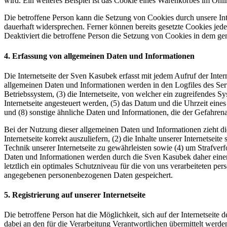
wird. Ein weiteres Beispiel ist das Cookie eines Warenkorbes im Onli
Die betroffene Person kann die Setzung von Cookies durch unsere Inte
dauerhaft widersprechen. Ferner können bereits gesetzte Cookies jed
Deaktiviert die betroffene Person die Setzung von Cookies in dem gen
4. Erfassung von allgemeinen Daten und Informationen
Die Internetseite der Sven Kasubek erfasst mit jedem Aufruf der Inte
allgemeinen Daten und Informationen werden in den Logfiles des Se
Betriebssystem, (3) die Internetseite, von welcher ein zugreifendes S
Internetseite angesteuert werden, (5) das Datum und die Uhrzeit eines 
und (8) sonstige ähnliche Daten und Informationen, die der Gefahren
Bei der Nutzung dieser allgemeinen Daten und Informationen zieht di
Internetseite korrekt auszuliefern, (2) die Inhalte unserer Internetse
Technik unserer Internetseite zu gewährleisten sowie (4) um Strafve
Daten und Informationen werden durch die Sven Kasubek daher einers
letztlich ein optimales Schutzniveau für die von uns verarbeiteten p
angegebenen personenbezogenen Daten gespeichert.
5. Registrierung auf unserer Internetseite
Die betroffene Person hat die Möglichkeit, sich auf der Internetsei
dabei an den für die Verarbeitung Verantwortlichen übermittelt werde