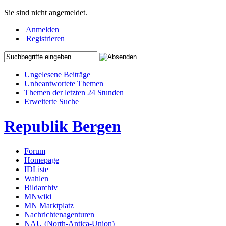
Sie sind nicht angemeldet.
Anmelden
Registrieren
Ungelesene Beiträge
Unbeantwortete Themen
Themen der letzten 24 Stunden
Erweiterte Suche
Republik Bergen
Forum
Homepage
IDListe
Wahlen
Bildarchiv
MNwiki
MN Marktplatz
Nachrichtenagenturen
NAU (North-Antica-Union)