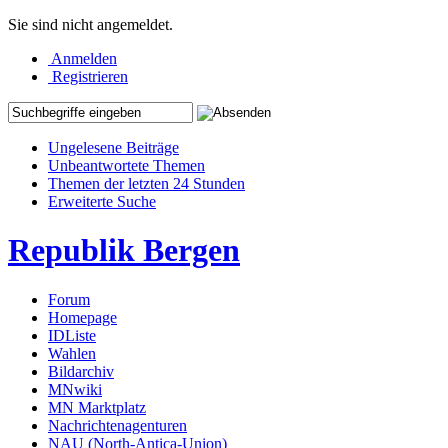
Sie sind nicht angemeldet.
Anmelden
Registrieren
Ungelesene Beiträge
Unbeantwortete Themen
Themen der letzten 24 Stunden
Erweiterte Suche
Republik Bergen
Forum
Homepage
IDListe
Wahlen
Bildarchiv
MNwiki
MN Marktplatz
Nachrichtenagenturen
NAU (North-Antica-Union)