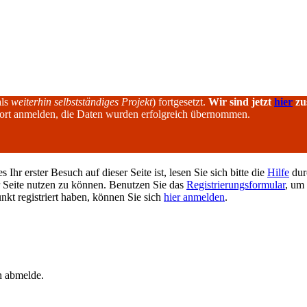
als
weiterhin selbstständiges Projekt
) fortgesetzt.
Wir sind jetzt
hier
zu
dort anmelden, die Daten wurden erfolgreich übernommen.
hr erster Besuch auf dieser Seite ist, lesen Sie sich bitte die
Hilfe
durc
er Seite nutzen zu können. Benutzen Sie das
Registrierungsformular
, um 
unkt registriert haben, können Sie sich
hier anmelden
.
h abmelde.