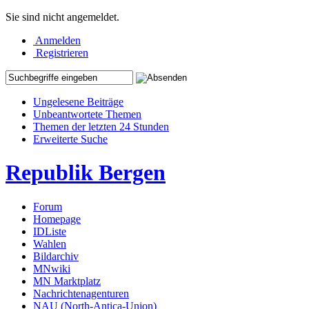
Sie sind nicht angemeldet.
Anmelden
Registrieren
Ungelesene Beiträge
Unbeantwortete Themen
Themen der letzten 24 Stunden
Erweiterte Suche
Republik Bergen
Forum
Homepage
IDListe
Wahlen
Bildarchiv
MNwiki
MN Marktplatz
Nachrichtenagenturen
NAU (North-Antica-Union)