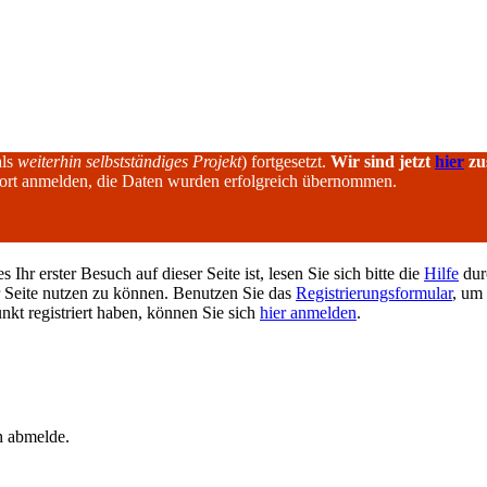
als
weiterhin selbstständiges Projekt
) fortgesetzt.
Wir sind jetzt
hier
zu
dort anmelden, die Daten wurden erfolgreich übernommen.
hr erster Besuch auf dieser Seite ist, lesen Sie sich bitte die
Hilfe
durc
er Seite nutzen zu können. Benutzen Sie das
Registrierungsformular
, um 
unkt registriert haben, können Sie sich
hier anmelden
.
h abmelde.