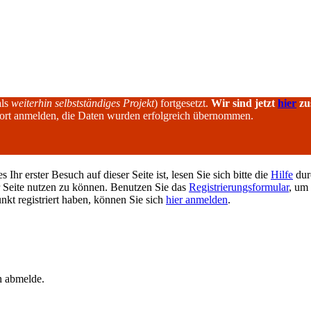
als
weiterhin selbstständiges Projekt
) fortgesetzt.
Wir sind jetzt
hier
zu
dort anmelden, die Daten wurden erfolgreich übernommen.
hr erster Besuch auf dieser Seite ist, lesen Sie sich bitte die
Hilfe
durc
er Seite nutzen zu können. Benutzen Sie das
Registrierungsformular
, um 
unkt registriert haben, können Sie sich
hier anmelden
.
h abmelde.