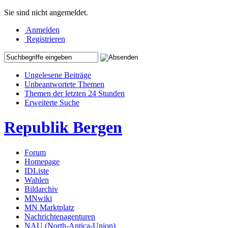
Sie sind nicht angemeldet.
Anmelden
Registrieren
Ungelesene Beiträge
Unbeantwortete Themen
Themen der letzten 24 Stunden
Erweiterte Suche
Republik Bergen
Forum
Homepage
IDListe
Wahlen
Bildarchiv
MNwiki
MN Marktplatz
Nachrichtenagenturen
NAU (North-Antica-Union)