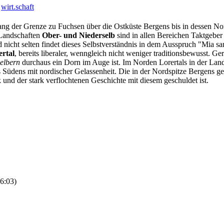
wirt.
schaft
ang der Grenze zu Fuchsen über die Ostküste Bergens bis in dessen Nor
n Landschaften
Ober- und Niederselb
sind in allen Bereichen Taktgeber
d nicht selten findet dieses Selbstverständnis in dem Ausspruch "Mia 
ertal
, bereits liberaler, wenngleich nicht weniger traditionsbewusst. G
elbern
durchaus ein Dorn im Auge ist. Im Norden Lorertals in der Lan
s Südens mit nordischer Gelassenheit. Die in der Nordspitze Bergens 
nd der stark verflochtenen Geschichte mit diesem geschuldet ist.
6:03)