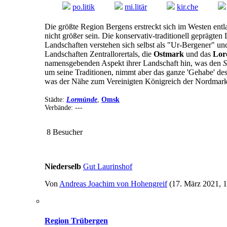
po.
litik
mi.
litär
kir.
che
Die größte Region Bergens erstreckt sich im Westen entl
nicht größer sein. Die konservativ-traditionell geprägte
Landschaften verstehen sich selbst als "Ur-Bergener" un
Landschaften Zentrallorertals, die
Ostmark
und das
Lor
namensgebenden Aspekt ihrer Landschaft hin, was den
S
um seine Traditionen, nimmt aber das ganze 'Gehabe' de
was der Nähe zum Vereinigten Königreich der Nordmark u
Städte:
Lormünde
,
Omsk
Verbände: ---
8 Besucher
Niederselb
Gut Laurinshof
Von
Andreas Joachim von Hohengreif
(17. März 2021, 1
Region Trübergen