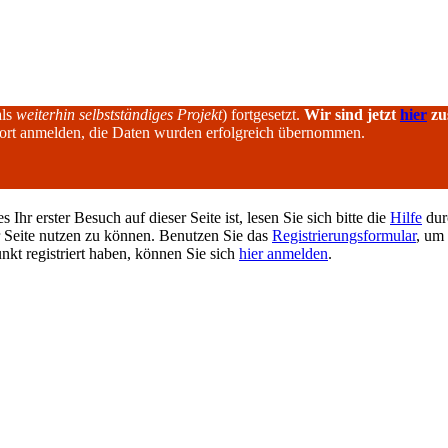
als
weiterhin selbstständiges Projekt
) fortgesetzt.
Wir sind jetzt
hier
zu
dort anmelden, die Daten wurden erfolgreich übernommen.
hr erster Besuch auf dieser Seite ist, lesen Sie sich bitte die
Hilfe
durc
er Seite nutzen zu können. Benutzen Sie das
Registrierungsformular
, um 
unkt registriert haben, können Sie sich
hier anmelden
.