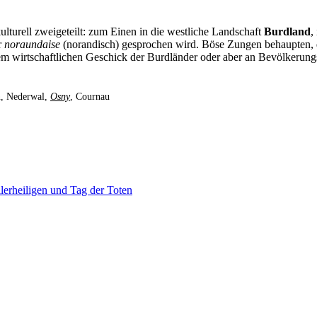
ulturell zweigeteilt: zum Einen in die westliche Landschaft
Burdland
,
r
noraundaise
(norandisch) gesprochen wird. Böse Zungen behaupten, das
em wirtschaftlichen Geschick der Burdländer oder aber an Bevölkerung
n, Nederwal,
Osny
, Cournau
eiligen und Tag der Toten