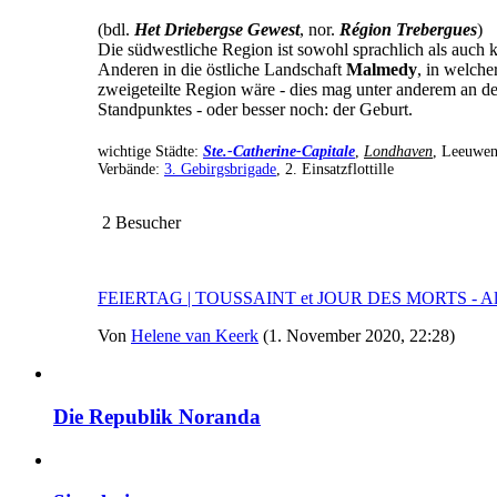
(bdl.
Het Driebergse Gewest
, nor.
Région Trebergues
)
Die südwestliche Region ist sowohl sprachlich als auch k
Anderen in die östliche Landschaft
Malmedy
, in welche
zweigeteilte Region wäre - dies mag unter anderem an d
Standpunktes - oder besser noch: der Geburt.
wichtige Städte:
Ste.-Catherine-Capitale
,
Londhaven
, Leeuwe
Verbände:
3. Gebirgsbrigade
, 2. Einsatzflottille
2 Besucher
FEIERTAG | TOUSSAINT et JOUR DES MORTS - Allerh
Von
Helene van Keerk
(1. November 2020, 22:28)
Die Republik Noranda