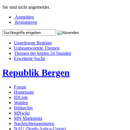
Sie sind nicht angemeldet.
Anmelden
Registrieren
Ungelesene Beiträge
Unbeantwortete Themen
Themen der letzten 24 Stunden
Erweiterte Suche
Republik Bergen
Forum
Homepage
IDListe
Wahlen
Bildarchiv
MNwiki
MN Marktplatz
Nachrichtenagenturen
NAU (North-Antica-Union)