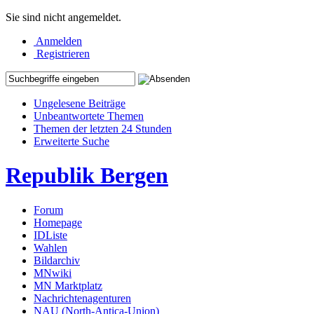
Sie sind nicht angemeldet.
Anmelden
Registrieren
Ungelesene Beiträge
Unbeantwortete Themen
Themen der letzten 24 Stunden
Erweiterte Suche
Republik Bergen
Forum
Homepage
IDListe
Wahlen
Bildarchiv
MNwiki
MN Marktplatz
Nachrichtenagenturen
NAU (North-Antica-Union)