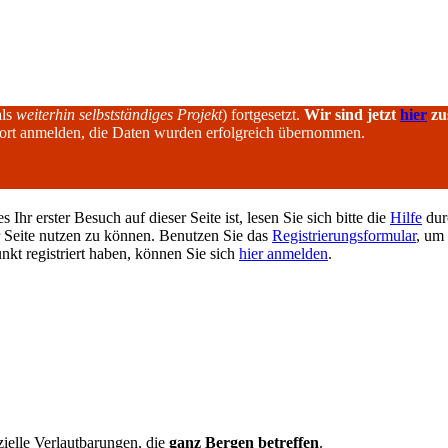
als
weiterhin selbstständiges Projekt
) fortgesetzt.
Wir sind jetzt
hier
zu
dort anmelden, die Daten wurden erfolgreich übernommen.
hr erster Besuch auf dieser Seite ist, lesen Sie sich bitte die
Hilfe
durc
er Seite nutzen zu können. Benutzen Sie das
Registrierungsformular
, um 
unkt registriert haben, können Sie sich
hier anmelden
.
ielle Verlautbarungen, die
ganz Bergen betreffen
.