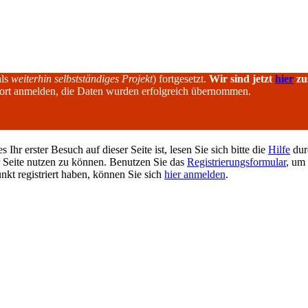
als
weiterhin selbstständiges Projekt
) fortgesetzt.
Wir sind jetzt
hier
zu
dort anmelden, die Daten wurden erfolgreich übernommen.
hr erster Besuch auf dieser Seite ist, lesen Sie sich bitte die
Hilfe
durc
er Seite nutzen zu können. Benutzen Sie das
Registrierungsformular
, um 
unkt registriert haben, können Sie sich
hier anmelden
.