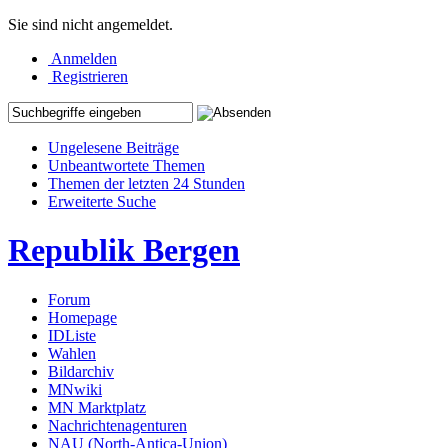
Sie sind nicht angemeldet.
Anmelden
Registrieren
Ungelesene Beiträge
Unbeantwortete Themen
Themen der letzten 24 Stunden
Erweiterte Suche
Republik Bergen
Forum
Homepage
IDListe
Wahlen
Bildarchiv
MNwiki
MN Marktplatz
Nachrichtenagenturen
NAU (North-Antica-Union)