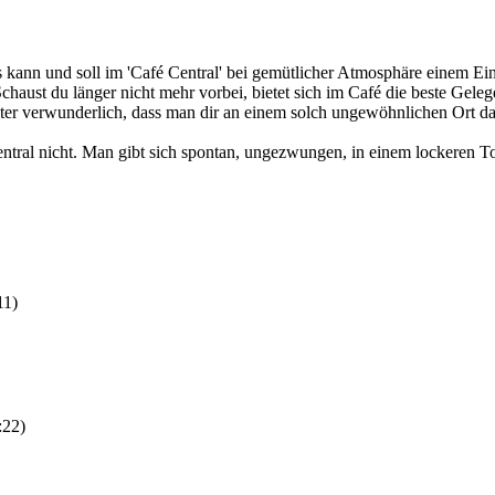
 kann und soll im 'Café Central' bei gemütlicher Atmosphäre einem Ein
Schaust du länger nicht mehr vorbei, bietet sich im Café die beste Gele
weiter verwunderlich, dass man dir an einem solch ungewöhnlichen Ort d
entral nicht. Man gibt sich spontan, ungezwungen, in einem lockeren 
11)
:22)