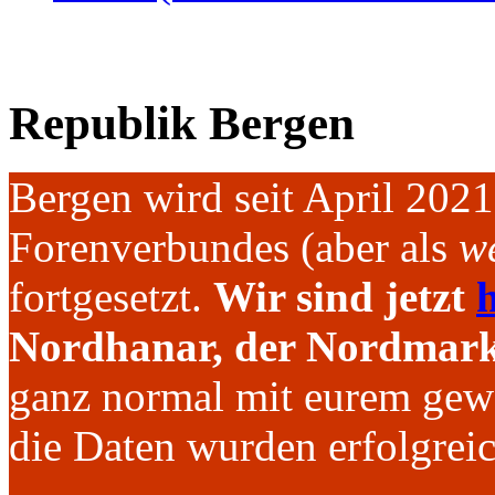
Republik Bergen
Bergen wird seit April 202
Forenverbundes (aber als
we
fortgesetzt.
Wir sind jetzt
h
Nordhanar, der Nordmark 
ganz normal mit eurem gew
die Daten wurden erfolgre