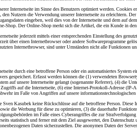
erer Internetseite im Sinne des Benutzers optimiert werden. Cookies er
 den Nutzern die Verwendung unserer Internetseite zu erleichtern. Der 
ne Zugangsdaten eingeben, weil dies von der Internetseite und dem au
ne-Shop. Der Online-Shop merkt sich die Artikel, die ein Kunde in den 
rnetseite jederzeit mittels einer entsprechenden Einstellung des genu
erzeit über einen Internetbrowser oder andere Softwareprogramme gelösc
utzten Internetbrowser, sind unter Umständen nicht alle Funktionen uns
rnetseite durch eine betroffene Person oder ein automatisiertes System
rvers gespeichert. Erfasst werden können die (1) verwendeten Browser
ystem auf unsere Internetseite gelangt (sogenannte Referrer), (4) die U
Zugriffs auf die Internetseite, (6) eine Internet-Protokoll-Adresse (IP-
abwehr im Falle von Angriffen auf unsere informationstechnologischen
e Sven Kasubek keine Rückschlüsse auf die betroffene Person. Diese In
ite sowie die Werbung für diese zu optimieren, (3) die dauerhafte Funkt
rfolgungsbehörden im Falle eines Cyberangriffes die zur Strafverfolgu
eits statistisch und ferner mit dem Ziel ausgewertet, den Datenschut
ersonenbezogenen Daten sicherzustellen. Die anonymen Daten der Server