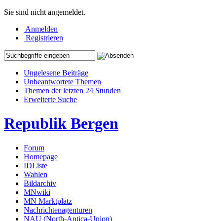
Sie sind nicht angemeldet.
Anmelden
Registrieren
Ungelesene Beiträge
Unbeantwortete Themen
Themen der letzten 24 Stunden
Erweiterte Suche
Republik Bergen
Forum
Homepage
IDListe
Wahlen
Bildarchiv
MNwiki
MN Marktplatz
Nachrichtenagenturen
NAU (North-Antica-Union)