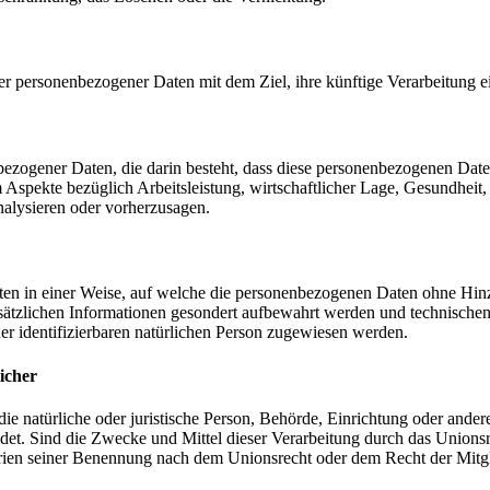
er personenbezogener Daten mit dem Ziel, ihre künftige Verarbeitung 
nenbezogener Daten, die darin besteht, dass diese personenbezogenen Da
Aspekte bezüglich Arbeitsleistung, wirtschaftlicher Lage, Gesundheit, p
nalysieren oder vorherzusagen.
en in einer Weise, auf welche die personenbezogenen Daten ohne Hinzu
sätzlichen Informationen gesondert aufbewahrt werden und technischen
der identifizierbaren natürlichen Person zugewiesen werden.
icher
 die natürliche oder juristische Person, Behörde, Einrichtung oder ande
et. Sind die Zwecke und Mittel dieser Verarbeitung durch das Unionsr
rien seiner Benennung nach dem Unionsrecht oder dem Recht der Mitg