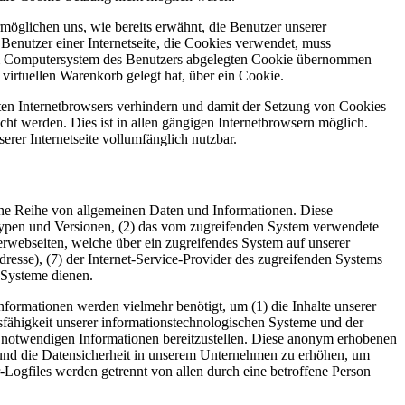
möglichen uns, wie bereits erwähnt, die Benutzer unserer
Benutzer einer Internetseite, die Cookies verwendet, muss
f dem Computersystem des Benutzers abgelegten Cookie übernommen
virtuellen Warenkorb gelegt hat, über ein Cookie.
tzten Internetbrowsers verhindern und damit der Setzung von Cookies
ht werden. Dies ist in allen gängigen Internetbrowsern möglich.
erer Internetseite vollumfänglich nutzbar.
 eine Reihe von allgemeinen Daten und Informationen. Diese
typen und Versionen, (2) das vom zugreifenden System verwendete
nterwebseiten, welche über ein zugreifendes System auf unserer
Adresse), (7) der Internet-Service-Provider des zugreifenden Systems
 Systeme dienen.
formationen werden vielmehr benötigt, um (1) die Inhalte unserer
ionsfähigkeit unserer informationstechnologischen Systeme und der
ng notwendigen Informationen bereitzustellen. Diese anonym erhobenen
z und die Datensicherheit in unserem Unternehmen zu erhöhen, um
-Logfiles werden getrennt von allen durch eine betroffene Person