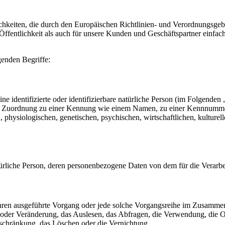
ichkeiten, die durch den Europäischen Richtlinien- und Verordnungs
ffentlichkeit als auch für unsere Kunden und Geschäftspartner einfach
genden Begriffe:
e identifizierte oder identifizierbare natürliche Person (im Folgenden „
tels Zuordnung zu einer Kennung wie einem Namen, zu einer Kennnumme
siologischen, genetischen, psychischen, wirtschaftlichen, kulturellen o
 natürliche Person, deren personenbezogene Daten von dem für die Verarb
erfahren ausgeführte Vorgang oder jede solche Vorgangsreihe im Zusam
 oder Veränderung, das Auslesen, das Abfragen, die Verwendung, die 
nschränkung, das Löschen oder die Vernichtung.