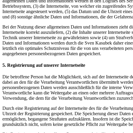
allgemeinen Daten und Informationen werden in den Logfiles des Se
Betriebssystem, (3) die Internetseite, von welcher ein zugreifendes S
Internetseite angesteuert werden, (5) das Datum und die Uhrzeit eines 
und (8) sonstige ähnliche Daten und Informationen, die der Gefahren
Bei der Nutzung dieser allgemeinen Daten und Informationen zieht di
Internetseite korrekt auszuliefern, (2) die Inhalte unserer Internetse
Technik unserer Internetseite zu gewährleisten sowie (4) um Strafve
Daten und Informationen werden durch die Sven Kasubek daher einers
letztlich ein optimales Schutzniveau für die von uns verarbeiteten p
angegebenen personenbezogenen Daten gespeichert.
5. Registrierung auf unserer Internetseite
Die betroffene Person hat die Möglichkeit, sich auf der Internetsei
dabei an den für die Verarbeitung Verantwortlichen übermittelt werde
personenbezogenen Daten werden ausschließlich für die interne Verw
Verantwortliche kann die Weitergabe an einen oder mehrere Auftragsver
Verwendung, die dem für die Verarbeitung Verantwortlichen zuzurechn
Durch eine Registrierung auf der Internetseite des für die Verarbeit
Uhrzeit der Registrierung gespeichert. Die Speicherung dieser Daten 
ermöglichen, begangene Straftaten aufzuklären. Insofern ist die Speic
grundsätzlich nicht, sofern keine gesetzliche Pflicht zur Weitergabe b