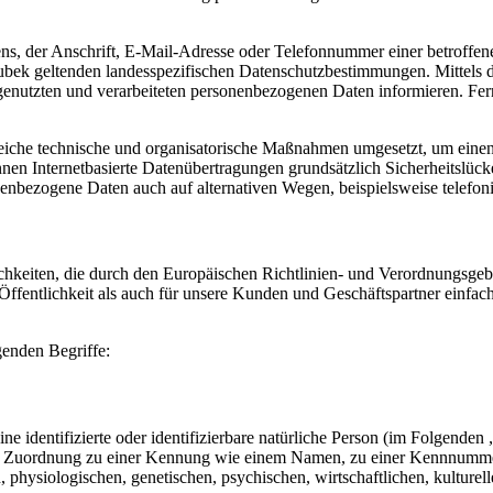
, der Anschrift, E-Mail-Adresse oder Telefonnummer einer betroffenen
bek geltenden landesspezifischen Datenschutzbestimmungen. Mittels 
enutzten und verarbeiteten personenbezogenen Daten informieren. Fern
reiche technische und organisatorische Maßnahmen umgesetzt, um einen 
en Internetbasierte Datenübertragungen grundsätzlich Sicherheitslücke
nenbezogene Daten auch auf alternativen Wegen, beispielsweise telefoni
ichkeiten, die durch den Europäischen Richtlinien- und Verordnungs
ffentlichkeit als auch für unsere Kunden und Geschäftspartner einfach
genden Begriffe:
e identifizierte oder identifizierbare natürliche Person (im Folgenden „
tels Zuordnung zu einer Kennung wie einem Namen, zu einer Kennnumme
siologischen, genetischen, psychischen, wirtschaftlichen, kulturellen o