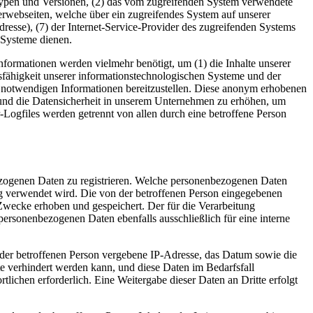
typen und Versionen, (2) das vom zugreifenden System verwendete
nterwebseiten, welche über ein zugreifendes System auf unserer
Adresse), (7) der Internet-Service-Provider des zugreifenden Systems
 Systeme dienen.
formationen werden vielmehr benötigt, um (1) die Inhalte unserer
ionsfähigkeit unserer informationstechnologischen Systeme und der
ng notwendigen Informationen bereitzustellen. Diese anonym erhobenen
z und die Datensicherheit in unserem Unternehmen zu erhöhen, um
-Logfiles werden getrennt von allen durch eine betroffene Person
nbezogenen Daten zu registrieren. Welche personenbezogenen Daten
ung verwendet wird. Die von der betroffenen Person eingegebenen
Zwecke erhoben und gespeichert. Der für die Verarbeitung
 personenbezogenen Daten ebenfalls ausschließlich für eine interne
P) der betroffenen Person vergebene IP-Adresse, das Datum sowie die
te verhindert werden kann, und diese Daten im Bedarfsfall
tlichen erforderlich. Eine Weitergabe dieser Daten an Dritte erfolgt