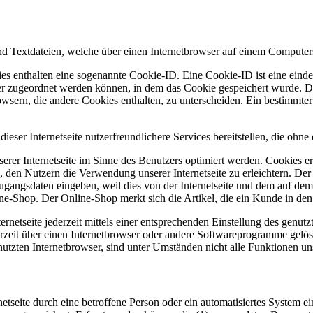
d Textdateien, welche über einen Internetbrowser auf einem Computer
es enthalten eine sogenannte Cookie-ID. Eine Cookie-ID ist eine einde
r zugeordnet werden können, in dem das Cookie gespeichert wurde. Die
owsern, die andere Cookies enthalten, zu unterscheiden. Ein bestimmte
ser Internetseite nutzerfreundlichere Services bereitstellen, die ohn
erer Internetseite im Sinne des Benutzers optimiert werden. Cookies er
 den Nutzern die Verwendung unserer Internetseite zu erleichtern. Der 
ne Zugangsdaten eingeben, weil dies von der Internetseite und dem au
ne-Shop. Der Online-Shop merkt sich die Artikel, die ein Kunde in den 
rnetseite jederzeit mittels einer entsprechenden Einstellung des genu
erzeit über einen Internetbrowser oder andere Softwareprogramme gelösc
utzten Internetbrowser, sind unter Umständen nicht alle Funktionen uns
rnetseite durch eine betroffene Person oder ein automatisiertes System