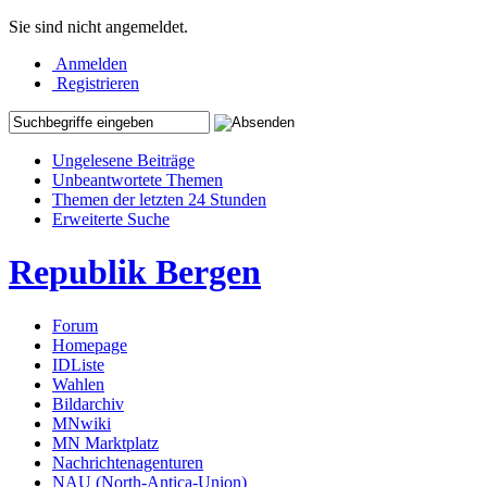
Sie sind nicht angemeldet.
Anmelden
Registrieren
Ungelesene Beiträge
Unbeantwortete Themen
Themen der letzten 24 Stunden
Erweiterte Suche
Republik Bergen
Forum
Homepage
IDListe
Wahlen
Bildarchiv
MNwiki
MN Marktplatz
Nachrichtenagenturen
NAU (North-Antica-Union)