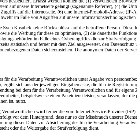
rvers gespeichert. Erfasst werden können die (1) verwendeten Browser
ystem auf unsere Internetseite gelangt (sogenannte Referrer), (4) die U
Zugriffs auf die Internetseite, (6) eine Internet-Protokoll-Adresse (IP-
abwehr im Falle von Angriffen auf unsere informationstechnologischen
e Sven Kasubek keine Rückschlüsse auf die betroffene Person. Diese In
ite sowie die Werbung für diese zu optimieren, (3) die dauerhafte Funkt
rfolgungsbehörden im Falle eines Cyberangriffes die zur Strafverfolgu
eits statistisch und ferner mit dem Ziel ausgewertet, den Datenschut
ersonenbezogenen Daten sicherzustellen. Die anonymen Daten der Server
te des für die Verarbeitung Verantwortlichen unter Angabe von persone
n, ergibt sich aus der jeweiligen Eingabemaske, die für die Registrier
endung bei dem für die Verarbeitung Verantwortlichen und für eigene 
arbeiter, beispielsweise einen Paketdienstleister, veranlassen, der die
en ist, nutzt.
ung Verantwortlichen wird ferner die vom Internet-Service-Provider (IS
erfolgt vor dem Hintergrund, dass nur so der Missbrauch unserer Diens
herung dieser Daten zur Absicherung des für die Verarbeitung Verantwor
esteht oder die Weitergabe der Strafverfolgung dient.