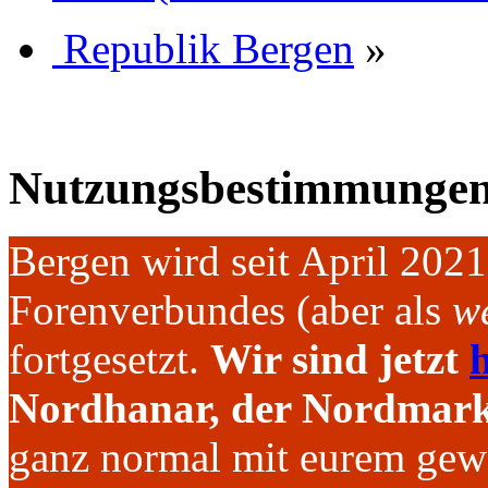
Republik Bergen
»
Nutzungsbestimmunge
Bergen wird seit April 202
Forenverbundes (aber als
we
fortgesetzt.
Wir sind jetzt
h
Nordhanar, der Nordmark 
ganz normal mit eurem gew