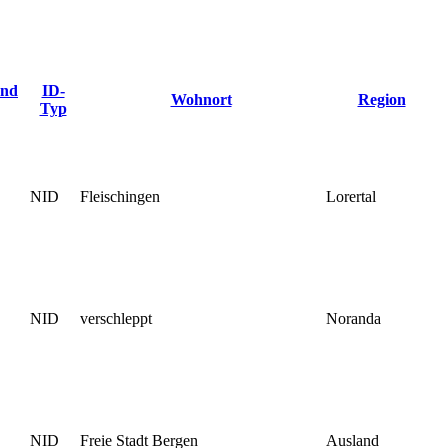
end
ID-
Wohnort
Region
Typ
NID
Fleischingen
Lorertal
NID
verschleppt
Noranda
NID
Freie Stadt Bergen
Ausland