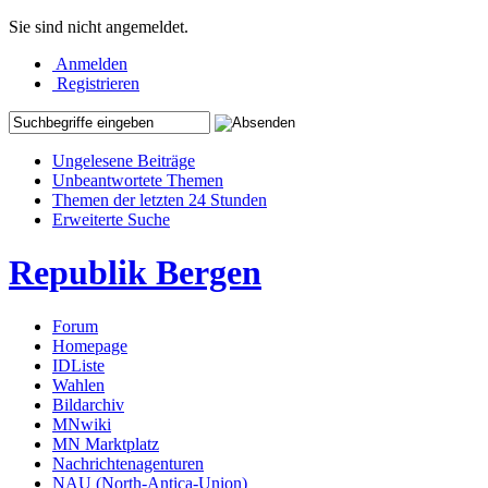
Sie sind nicht angemeldet.
Anmelden
Registrieren
Ungelesene Beiträge
Unbeantwortete Themen
Themen der letzten 24 Stunden
Erweiterte Suche
Republik Bergen
Forum
Homepage
IDListe
Wahlen
Bildarchiv
MNwiki
MN Marktplatz
Nachrichtenagenturen
NAU (North-Antica-Union)