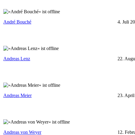
André Bouché
4. Juli 2
⁣
Andreas Lenz
22. Augu
Andreas Meier
23. Apri
⁣
Andreas von Weyer
12. Febr