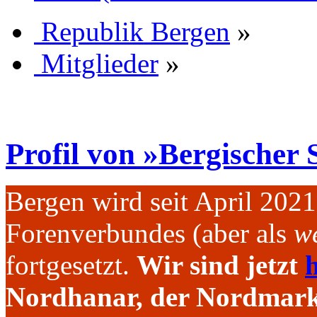
Republik Bergen
»
Mitglieder
»
Profil von »Bergischer 
Bergen wird seit April 202
Forenverbundes (aber als
we
fortgesetzt.
Wir sind jetzt
h
Nordhanar, der Nordmark 