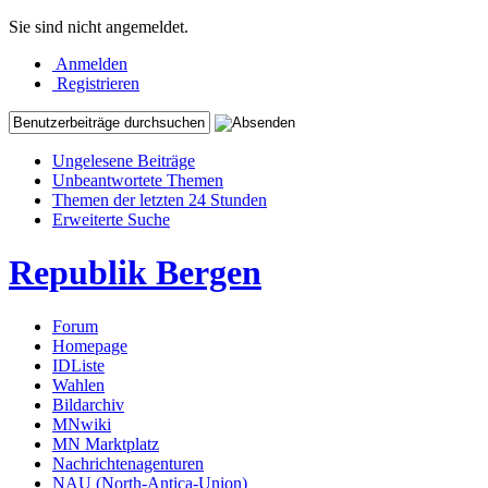
Sie sind nicht angemeldet.
Anmelden
Registrieren
Ungelesene Beiträge
Unbeantwortete Themen
Themen der letzten 24 Stunden
Erweiterte Suche
Republik Bergen
Forum
Homepage
IDListe
Wahlen
Bildarchiv
MNwiki
MN Marktplatz
Nachrichtenagenturen
NAU (North-Antica-Union)