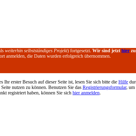
als
weiterhin selbstständiges Projekt
) fortgesetzt.
Wir sind jetzt
hier
zu
dort anmelden, die Daten wurden erfolgreich übernommen.
hr erster Besuch auf dieser Seite ist, lesen Sie sich bitte die
Hilfe
durc
er Seite nutzen zu können. Benutzen Sie das
Registrierungsformular
, um 
unkt registriert haben, können Sie sich
hier anmelden
.