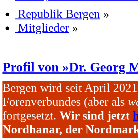
Republik Bergen
»
Mitglieder
»
Profil von »Dr. Georg 
Bergen wird seit April 202
Forenverbundes (aber als
we
fortgesetzt.
Wir sind jetzt
h
Nordhanar, der Nordmark 