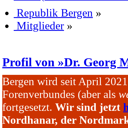
Republik Bergen
»
Mitglieder
»
Profil von »Dr. Georg 
Bergen wird seit April 202
Forenverbundes (aber als
we
fortgesetzt.
Wir sind jetzt
h
Nordhanar, der Nordmark 